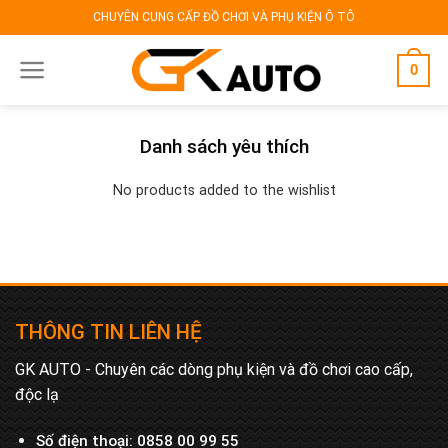
Skip
CHUYÊN CUNG CẤP ĐỒ CHƠI VÀ PHỤ KIỆN Ô TÔ
to
content
0
Danh sách yêu thích
No products added to the wishlist
THÔNG TIN LIÊN HỆ
GK AUTO - Chuyên các dòng phụ kiện và đồ chơi cao cấp,
độc lạ
Số điện thoại:
0858 00 99 55