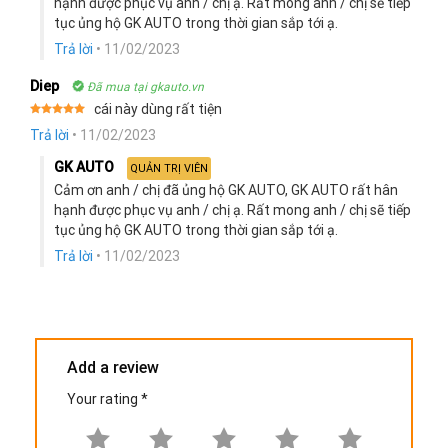
hạnh được phục vụ anh / chị ạ. Rất mong anh / chị sẽ tiếp
tục ủng hộ GK AUTO trong thời gian sắp tới ạ.
Trả lời
•
11/02/2023
Diep
Đã mua tại gkauto.vn
cái này dùng rất tiện
Rated
5
Trả lời
•
11/02/2023
out of 5
GK AUTO
QUẢN TRỊ VIÊN
Cảm ơn anh / chị đã ủng hộ GK AUTO, GK AUTO rất hân
hạnh được phục vụ anh / chị ạ. Rất mong anh / chị sẽ tiếp
tục ủng hộ GK AUTO trong thời gian sắp tới ạ.
Trả lời
•
11/02/2023
Add a review
Your rating
*