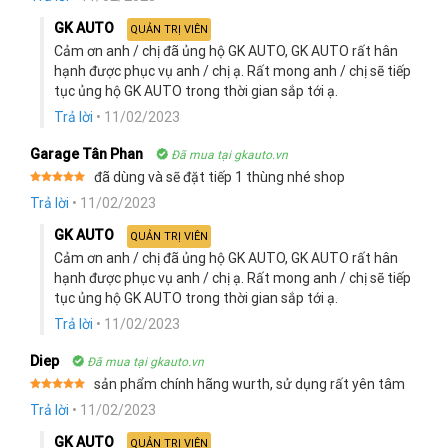
GK AUTO
QUẢN TRỊ VIÊN
Cảm ơn anh / chị đã ủng hộ GK AUTO, GK AUTO rất hân
hạnh được phục vụ anh / chị ạ. Rất mong anh / chị sẽ tiếp
tục ủng hộ GK AUTO trong thời gian sắp tới ạ.
Trả lời
•
11/02/2023
Garage Tân Phan
Đã mua tại gkauto.vn
đã dùng và sẽ đặt tiếp 1 thùng nhé shop
Rated
5
Trả lời
•
11/02/2023
out of 5
GK AUTO
QUẢN TRỊ VIÊN
Cảm ơn anh / chị đã ủng hộ GK AUTO, GK AUTO rất hân
hạnh được phục vụ anh / chị ạ. Rất mong anh / chị sẽ tiếp
tục ủng hộ GK AUTO trong thời gian sắp tới ạ.
Trả lời
•
11/02/2023
Diep
Đã mua tại gkauto.vn
sản phẩm chính hãng wurth, sử dụng rất yên tâm
Rated
5
Trả lời
•
11/02/2023
out of 5
GK AUTO
QUẢN TRỊ VIÊN