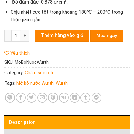
Độ đậm đặc:
0,878 g/cm³.
Chịu nhiệt cực tốt trong khoảng 180ºC – 200ºC trong
thời gian ngắn.
Mỡ bò nước Wurth HHS dạng xịt chai 500ml quantity
Thêm hàng vào giỏ
Mua ngay
Yêu thích
SKU:
MoBoNuocWurth
Category:
Chăm sóc ô tô
Tags:
Mỡ bò nước Wurth
,
Wurth
Description