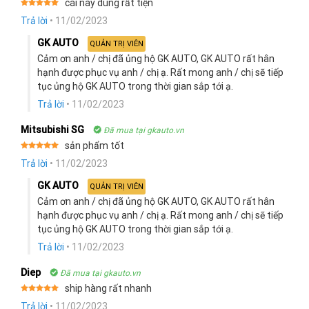
cái này dùng rất tiện
Rated
5
Trả lời
•
11/02/2023
out of 5
GK AUTO
QUẢN TRỊ VIÊN
Cảm ơn anh / chị đã ủng hộ GK AUTO, GK AUTO rất hân
hạnh được phục vụ anh / chị ạ. Rất mong anh / chị sẽ tiếp
tục ủng hộ GK AUTO trong thời gian sắp tới ạ.
Trả lời
•
11/02/2023
Mitsubishi SG
Đã mua tại gkauto.vn
sản phẩm tốt
Rated
5
Trả lời
•
11/02/2023
out of 5
GK AUTO
QUẢN TRỊ VIÊN
Cảm ơn anh / chị đã ủng hộ GK AUTO, GK AUTO rất hân
hạnh được phục vụ anh / chị ạ. Rất mong anh / chị sẽ tiếp
tục ủng hộ GK AUTO trong thời gian sắp tới ạ.
Trả lời
•
11/02/2023
Diep
Đã mua tại gkauto.vn
ship hàng rất nhanh
Rated
5
Trả lời
•
11/02/2023
out of 5