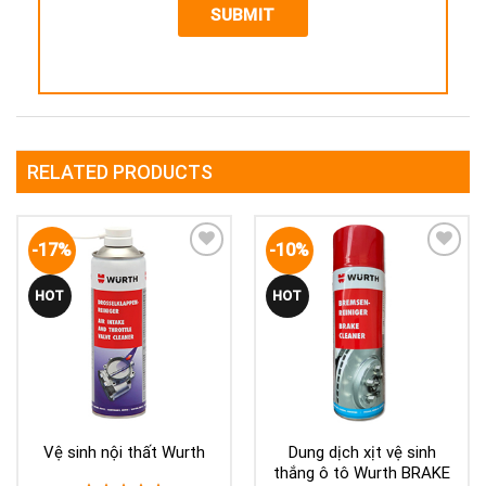
RELATED PRODUCTS
-17%
-10%
Yêu
Yêu
HOT
HOT
thích
thích
Vệ sinh nội thất Wurth
Dung dịch xịt vệ sinh
thắng ô tô Wurth BRAKE