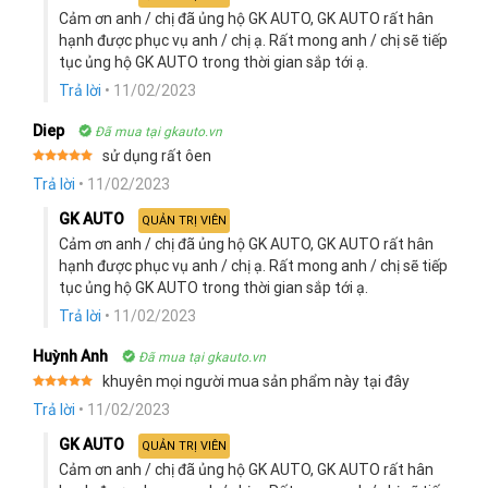
Cảm ơn anh / chị đã ủng hộ GK AUTO, GK AUTO rất hân
hạnh được phục vụ anh / chị ạ. Rất mong anh / chị sẽ tiếp
tục ủng hộ GK AUTO trong thời gian sắp tới ạ.
Trả lời
•
11/02/2023
Diep
Đã mua tại gkauto.vn
sử dụng rất ôen
Rated
5
Trả lời
•
11/02/2023
out of 5
GK AUTO
QUẢN TRỊ VIÊN
Cảm ơn anh / chị đã ủng hộ GK AUTO, GK AUTO rất hân
hạnh được phục vụ anh / chị ạ. Rất mong anh / chị sẽ tiếp
tục ủng hộ GK AUTO trong thời gian sắp tới ạ.
Trả lời
•
11/02/2023
Huỳnh Anh
Đã mua tại gkauto.vn
khuyên mọi người mua sản phẩm này tại đây
Rated
5
Trả lời
•
11/02/2023
out of 5
GK AUTO
QUẢN TRỊ VIÊN
Cảm ơn anh / chị đã ủng hộ GK AUTO, GK AUTO rất hân