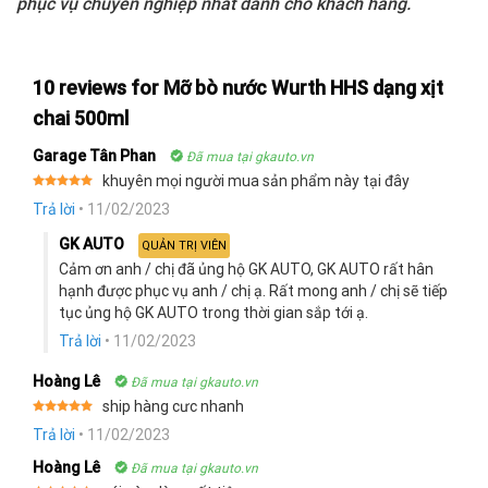
phục vụ chuyên nghiệp nhất dành cho khách hàng.
10 reviews for
Mỡ bò nước Wurth HHS dạng xịt
chai 500ml
Garage Tân Phan
Đã mua tại gkauto.vn
khuyên mọi người mua sản phẩm này tại đây
Rated
5
Trả lời
•
11/02/2023
out of 5
GK AUTO
QUẢN TRỊ VIÊN
Cảm ơn anh / chị đã ủng hộ GK AUTO, GK AUTO rất hân
hạnh được phục vụ anh / chị ạ. Rất mong anh / chị sẽ tiếp
tục ủng hộ GK AUTO trong thời gian sắp tới ạ.
Trả lời
•
11/02/2023
Hoàng Lê
Đã mua tại gkauto.vn
ship hàng cưc nhanh
Rated
5
Trả lời
•
11/02/2023
out of 5
Hoàng Lê
Đã mua tại gkauto.vn