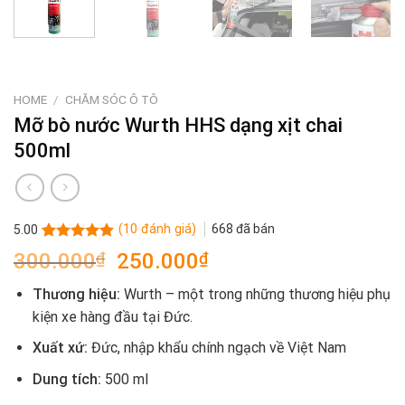
HOME
/
CHĂM SÓC Ô TÔ
Mỡ bò nước Wurth HHS dạng xịt chai
500ml
(
10
đánh giá)
668
đã bán
5.00
Rated
10
5.00
Original
Current
300.000
₫
250.000
₫
out of 5
price
price
based on
Thương hiệu:
Wurth – một trong những thương hiệu phụ
customer
was:
is:
ratings
kiện xe hàng đầu tại Đức.
300.000₫.
250.000₫.
Xuất xứ:
Đức, nhập khẩu chính ngạch về Việt Nam
Dung tích:
500 ml