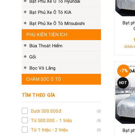
Bạt Phủ Xe Ô Tô Hyundai
Bạt Phủ Xe Ô Tô KIA
Bạt p
Bạt Phủ Xe Ô Tô Mitsubishi
PHỤ KIỆN TIỆN ÍCH
Búa Thoát Hiểm
550.
Gối
Bọc Vô Lăng
-7%
CHĂM SÓC Ô TÔ
HOT
TÌM THEO GÍA
Dưới 500.000đ
(0)
Từ 500.000 - 1 triệu
(8)
Từ 1 triệu - 2 triệu
Bạt p
(0)