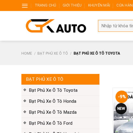
Skip
TRANG CHỦ
GIỚI THIỆU
KHUYẾN MÃI
CỬA HÀ
to
content
Search
for:
HOME
/
BẠT PHỦ XE Ô TÔ
/
BẠT PHỦ XE Ô TÔ TOYOTA
BẠT PHỦ XE Ô TÔ
Bạt Phủ Xe Ô Tô Toyota
-9%
Bạt Phủ Xe Ô Tô Honda
NEW
Bạt Phủ Xe Ô Tô Mazda
Bạt Phủ Xe Ô Tô Ford