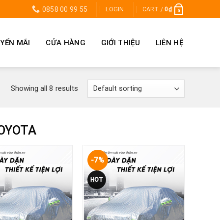
0858 00 99 55
LOGIN
CART /
0
₫
0
YẾN MÃI
CỬA HÀNG
GIỚI THIỆU
LIÊN HỆ
Showing all 8 results
TOYOTA
-7%
Yêu
Yêu
HOT
thích
thích