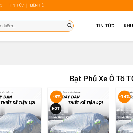
NG
TIN TỨC
LIÊN HỆ
TIN TỨC
KHU
Bạt Phủ Xe Ô Tô 
-8%
-14%
Yêu
Yêu
HOT
thích
thích