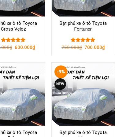
phủ xe ô tô Toyota
Bạt phủ xe ô tô Toyota
Cross Veloz
Fortuner
Original
Current
Original
Current
.000
Rated
₫
600.000
5.00
₫
750.000
Rated
₫
700.000
5.00
₫
price
price
price
price
out of 5
out of 5
was:
is:
was:
is:
700.000₫.
600.000₫.
750.000₫.
700.000₫.
-9%
Yêu
Yêu
NEW
thích
thích
phủ xe ô tô Toyota
Bạt phủ xe ô tô Toyota