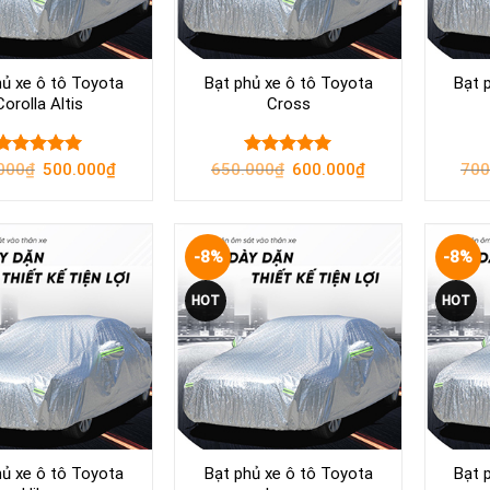
hủ xe ô tô Toyota
Bạt phủ xe ô tô Toyota
Bạt 
Corolla Altis
Cross
Original
Current
Original
Current
000
Rated
₫
500.000
5.00
₫
650.000
Rated
₫
600.000
5.00
₫
700
price
price
price
price
out of 5
out of 5
was:
is:
was:
is:
550.000₫.
500.000₫.
650.000₫.
600.000₫.
-8%
-8%
Yêu
Yêu
HOT
HOT
thích
thích
hủ xe ô tô Toyota
Bạt phủ xe ô tô Toyota
Bạt 