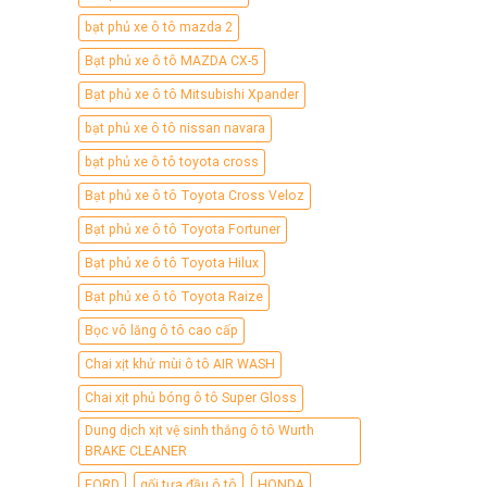
bạt phủ xe ô tô mazda 2
Bạt phủ xe ô tô MAZDA CX-5
Bạt phủ xe ô tô Mitsubishi Xpander
bạt phủ xe ô tô nissan navara
bạt phủ xe ô tô toyota cross
Bạt phủ xe ô tô Toyota Cross Veloz
Bạt phủ xe ô tô Toyota Fortuner
Bạt phủ xe ô tô Toyota Hilux
Bạt phủ xe ô tô Toyota Raize
Bọc vô lăng ô tô cao cấp
Chai xịt khử mùi ô tô AIR WASH
Chai xịt phủ bóng ô tô Super Gloss
Dung dịch xịt vệ sinh thắng ô tô Wurth
BRAKE CLEANER
FORD
gối tựa đầu ô tô
HONDA