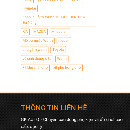
Hyundai
Khăn lau ô tô Wurth MICROFIBER TOWEL
Đa Năng
KIA
MAZDA
Mitsubishi
Mỡ bò nước Wurth
nissan
phủ gầm wurth
Toyota
vệ sinh thắng ô tô
Wurth
xịt khử mùi ô tô
xịt phủ bóng ô tô
THÔNG TIN LIÊN HỆ
GK AUTO - Chuyên các dòng phụ kiện và đồ chơi cao
cấp, độc lạ