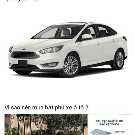
Vì sao nên mua bạt phủ xe ô tô ?