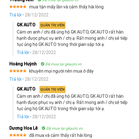
mua tận mấy lần và cảm thấy hài lòng
Rated
5
Trả lời
•
28/12/2022
out of 5
GK AUTO
QUẢN TRỊ VIÊN
Cảm ơn anh / chị đã ủng hộ GK AUTO, GK AUTO rất hân
hạnh được phục vụ anh / chị ạ. Rất mong anh / chị sẽ tiếp
tục ủng hộ GK AUTO trong thời gian sắp tới ạ.
Trả lời
•
28/12/2022
Hoàng Huỳnh
Đã mua tại gkauto.vn
khuyên mọi người nên mua ở đây
Rated
5
Trả lời
•
28/12/2022
out of 5
GK AUTO
QUẢN TRỊ VIÊN
Cảm ơn anh / chị đã ủng hộ GK AUTO, GK AUTO rất hân
hạnh được phục vụ anh / chị ạ. Rất mong anh / chị sẽ tiếp
tục ủng hộ GK AUTO trong thời gian sắp tới ạ.
Trả lời
•
28/12/2022
Dương Hoa Lê
Đã mua tại gkauto.vn
đã mua và cảm thấy rất hài lòng