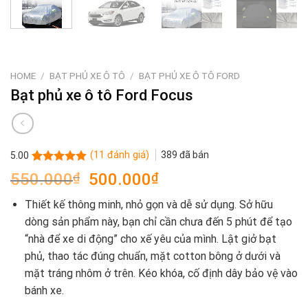
HOME
/
BẠT PHỦ XE Ô TÔ
/
BẠT PHỦ XE Ô TÔ FORD
Bạt phủ xe ô tô Ford Focus
(
11
đánh giá)
389
đã bán
5.00
Rated
11
5.00
Original
Current
550.000
₫
500.000
₫
out of 5
price
price
based on
Thiết kế thông minh, nhỏ gọn và dễ sử dụng. Sở hữu
customer
was:
is:
ratings
dòng sản phẩm này, bạn chỉ cần chưa đến 5 phút để tạo
550.000₫.
500.000₫.
“nhà để xe di động” cho xế yêu của mình. Lật giở bạt
phủ, thao tác đúng chuẩn, mặt cotton bông ở dưới và
mặt tráng nhôm ở trên. Kéo khóa, cố định dây bảo vệ vào
bánh xe.