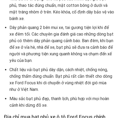
phủ, thao tác đúng chuẩn, mặt cotton bông ở dưới và
mặt tráng nhôm ở trên. Kéo khóa, cố định dây bảo vệ vào
bánh xe.
Dây phản quang 2 bên mui xe, tai gương tiện lợi khi để
xe đêm tối. Các chuyên gia đánh giá cao những dòng bạt
phủ có thêm dây phản quang cảnh báo. Ban đêm, khi bạn
để xe ở vỉa hè, nhà để xe, bạt phủ sẽ đưa ra cảnh báo để
người và phương tiện xung quanh không va chạm đến xế
yêu của bạn.
Chất liệu vải bạt phủ dày dặn, cách nhiệt, chống nóng,
chống thấm đúng chuẩn. Bạt phủ rất cần thiết cho dòng
xe Ford Focus khi di chuyển ở vùng nhiệt đới gió mùa
như ở Việt Nam.
Màu sắc bạt phủ đẹp, thanh lịch, phù hợp với mọi hoàn
cảnh khi dừng đỗ xe.
Địa chỉ mua bạt phủ xe ô tô Ford Focus chính