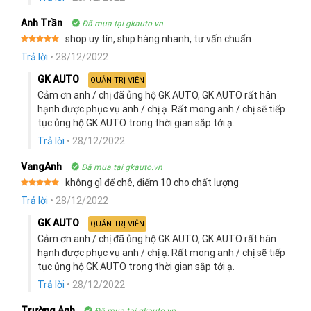
Anh Trần
Đã mua tại gkauto.vn
shop uy tín, ship hàng nhanh, tư vấn chuẩn
Rated
5
Trả lời
•
28/12/2022
out of 5
GK AUTO
QUẢN TRỊ VIÊN
Cảm ơn anh / chị đã ủng hộ GK AUTO, GK AUTO rất hân
hạnh được phục vụ anh / chị ạ. Rất mong anh / chị sẽ tiếp
tục ủng hộ GK AUTO trong thời gian sắp tới ạ.
Trả lời
•
28/12/2022
VangAnh
Đã mua tại gkauto.vn
không gì để chê, điểm 10 cho chất lượng
Rated
5
Trả lời
•
28/12/2022
out of 5
GK AUTO
QUẢN TRỊ VIÊN
Cảm ơn anh / chị đã ủng hộ GK AUTO, GK AUTO rất hân
hạnh được phục vụ anh / chị ạ. Rất mong anh / chị sẽ tiếp
tục ủng hộ GK AUTO trong thời gian sắp tới ạ.
Trả lời
•
28/12/2022
Trường Anh
Đã mua tại gkauto.vn