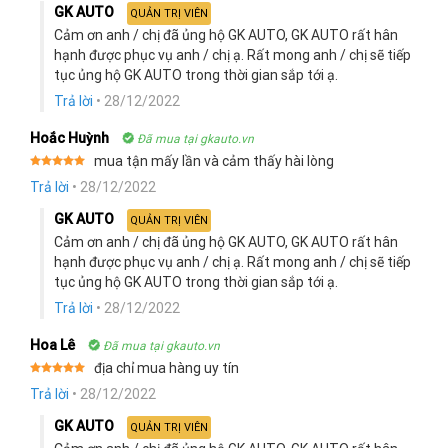
GK AUTO
QUẢN TRỊ VIÊN
Cảm ơn anh / chị đã ủng hộ GK AUTO, GK AUTO rất hân
hạnh được phục vụ anh / chị ạ. Rất mong anh / chị sẽ tiếp
tục ủng hộ GK AUTO trong thời gian sắp tới ạ.
Trả lời
•
28/12/2022
Hoắc Huỳnh
Đã mua tại gkauto.vn
mua tận mấy lần và cảm thấy hài lòng
Rated
5
Trả lời
•
28/12/2022
out of 5
GK AUTO
QUẢN TRỊ VIÊN
Cảm ơn anh / chị đã ủng hộ GK AUTO, GK AUTO rất hân
hạnh được phục vụ anh / chị ạ. Rất mong anh / chị sẽ tiếp
tục ủng hộ GK AUTO trong thời gian sắp tới ạ.
Trả lời
•
28/12/2022
Hoa Lê
Đã mua tại gkauto.vn
địa chỉ mua hàng uy tín
Rated
5
Trả lời
•
28/12/2022
out of 5
GK AUTO
QUẢN TRỊ VIÊN