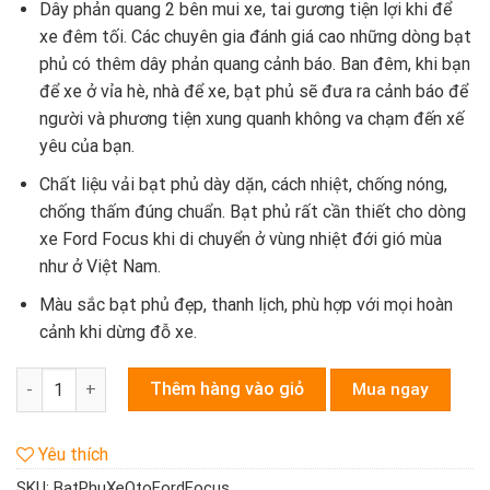
Dây phản quang 2 bên mui xe, tai gương tiện lợi khi để
xe đêm tối. Các chuyên gia đánh giá cao những dòng bạt
phủ có thêm dây phản quang cảnh báo. Ban đêm, khi bạn
để xe ở vỉa hè, nhà để xe, bạt phủ sẽ đưa ra cảnh báo để
người và phương tiện xung quanh không va chạm đến xế
yêu của bạn.
Chất liệu vải bạt phủ dày dặn, cách nhiệt, chống nóng,
chống thấm đúng chuẩn. Bạt phủ rất cần thiết cho dòng
xe Ford Focus khi di chuyển ở vùng nhiệt đới gió mùa
như ở Việt Nam.
Màu sắc bạt phủ đẹp, thanh lịch, phù hợp với mọi hoàn
cảnh khi dừng đỗ xe.
Bạt phủ xe ô tô Ford Focus quantity
Thêm hàng vào giỏ
Mua ngay
Yêu thích
SKU:
BatPhuXeOtoFordFocus