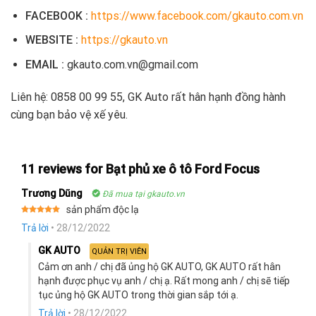
FACEBOOK :
https://www.facebook.com/gkauto.com.vn
WEBSITE :
https://gkauto.vn
EMAIL :
gkauto.com.vn@gmail.com
Liên hệ:
0858 00 99 55, GK Auto rất hân hạnh đồng hành
cùng bạn bảo vệ xế yêu.
11 reviews for
Bạt phủ xe ô tô Ford Focus
Trương Dũng
Đã mua tại gkauto.vn
sản phẩm độc lạ
Rated
5
Trả lời
•
28/12/2022
out of 5
GK AUTO
QUẢN TRỊ VIÊN
Cảm ơn anh / chị đã ủng hộ GK AUTO, GK AUTO rất hân
hạnh được phục vụ anh / chị ạ. Rất mong anh / chị sẽ tiếp
tục ủng hộ GK AUTO trong thời gian sắp tới ạ.
Trả lời
•
28/12/2022