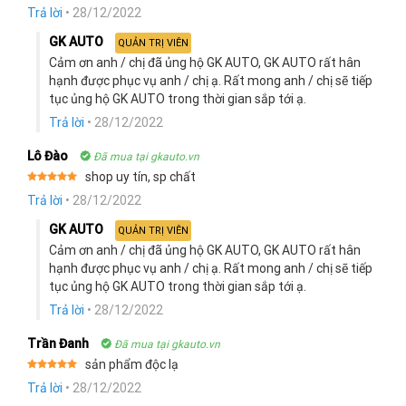
Rated
5
Trả lời
•
28/12/2022
out of 5
GK AUTO
QUẢN TRỊ VIÊN
Cảm ơn anh / chị đã ủng hộ GK AUTO, GK AUTO rất hân
hạnh được phục vụ anh / chị ạ. Rất mong anh / chị sẽ tiếp
tục ủng hộ GK AUTO trong thời gian sắp tới ạ.
Trả lời
•
28/12/2022
Lô Đào
Đã mua tại gkauto.vn
shop uy tín, sp chất
Rated
5
Trả lời
•
28/12/2022
out of 5
GK AUTO
QUẢN TRỊ VIÊN
Cảm ơn anh / chị đã ủng hộ GK AUTO, GK AUTO rất hân
hạnh được phục vụ anh / chị ạ. Rất mong anh / chị sẽ tiếp
tục ủng hộ GK AUTO trong thời gian sắp tới ạ.
Trả lời
•
28/12/2022
Trần Đanh
Đã mua tại gkauto.vn
sản phẩm độc lạ
Rated
5
Trả lời
•
28/12/2022
out of 5