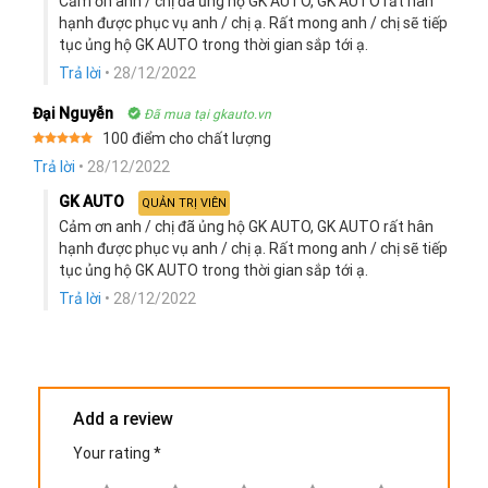
Cảm ơn anh / chị đã ủng hộ GK AUTO, GK AUTO rất hân
hạnh được phục vụ anh / chị ạ. Rất mong anh / chị sẽ tiếp
tục ủng hộ GK AUTO trong thời gian sắp tới ạ.
Trả lời
•
28/12/2022
Đại Nguyễn
Đã mua tại gkauto.vn
100 điểm cho chất lượng
Rated
5
Trả lời
•
28/12/2022
out of 5
GK AUTO
QUẢN TRỊ VIÊN
Cảm ơn anh / chị đã ủng hộ GK AUTO, GK AUTO rất hân
hạnh được phục vụ anh / chị ạ. Rất mong anh / chị sẽ tiếp
tục ủng hộ GK AUTO trong thời gian sắp tới ạ.
Trả lời
•
28/12/2022
Add a review
Your rating
*