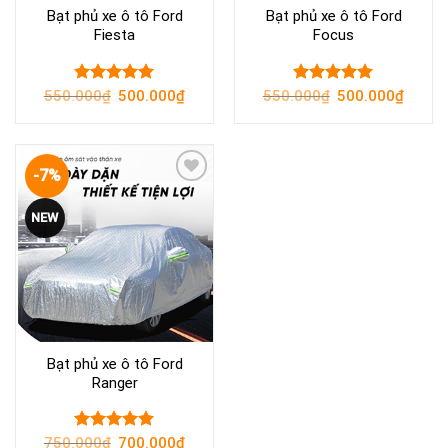
Bạt phủ xe ô tô Ford
Bạt phủ xe ô tô Ford
Fiesta
Focus
Original
Current
Original
Current
550.000
Rated
₫
500.000
5.00
₫
550.000
Rated
₫
500.000
5.00
₫
price
price
price
price
out of 5
out of 5
was:
is:
was:
is:
550.000₫.
500.000₫.
550.000₫.
500.00
-7%
Yêu
NEW
thích
Bạt phủ xe ô tô Ford
Ranger
Original
Current
750.000
Rated
₫
700.000
5.00
₫