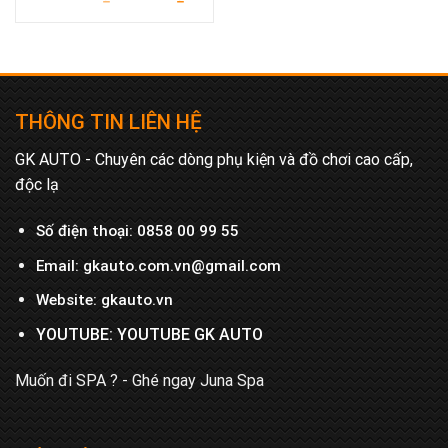
price
price
out of 5
was:
is:
750.000₫.
700.000₫.
THÔNG TIN LIÊN HỆ
GK AUTO - Chuyên các dòng phụ kiện và đồ chơi cao cấp,
độc lạ
Số điện thoại:
0858 00 99 55
Email:
gkauto.com.vn@gmail.com
Website:
gkauto.vn
YOUTUBE:
YOUTUBE GK AUTO
Muốn đi SPA ? - Ghé ngay
Juna Spa