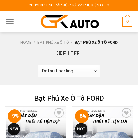
Skip
CHUYÊN CUNG CẤP ĐỒ CHƠI VÀ PHỤ KIỆN Ô TÔ
to
content
0
HOME
/
BẠT PHỦ XE Ô TÔ
/
BẠT PHỦ XE Ô TÔ FORD
FILTER
Bạt Phủ Xe Ô Tô FORD
-9%
-8%
Yêu
Yêu
NEW
HOT
thích
thích