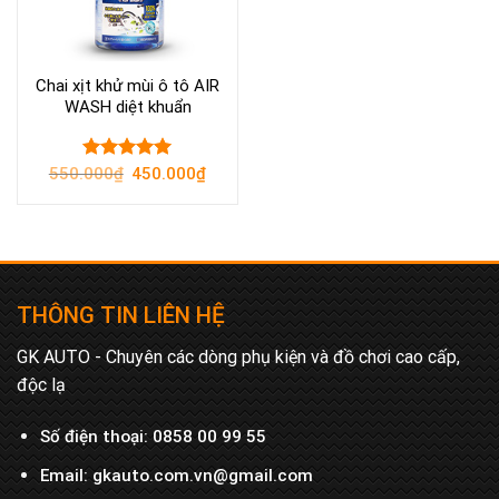
Chai xịt khử mùi ô tô AIR
WASH diệt khuẩn
Original
Current
550.000
Rated
₫
450.000
5.00
₫
price
price
out of 5
was:
is:
550.000₫.
450.000₫.
THÔNG TIN LIÊN HỆ
GK AUTO - Chuyên các dòng phụ kiện và đồ chơi cao cấp,
độc lạ
Số điện thoại:
0858 00 99 55
Email:
gkauto.com.vn@gmail.com