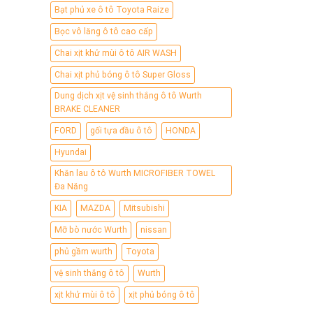
Bạt phủ xe ô tô Toyota Raize
Bọc vô lăng ô tô cao cấp
Chai xịt khử mùi ô tô AIR WASH
Chai xịt phủ bóng ô tô Super Gloss
Dung dịch xịt vệ sinh thắng ô tô Wurth
BRAKE CLEANER
FORD
gối tựa đầu ô tô
HONDA
Hyundai
Khăn lau ô tô Wurth MICROFIBER TOWEL
Đa Năng
KIA
MAZDA
Mitsubishi
Mỡ bò nước Wurth
nissan
phủ gầm wurth
Toyota
vệ sinh thắng ô tô
Wurth
xịt khử mùi ô tô
xịt phủ bóng ô tô