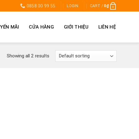
0858 00 99 55
LOGIN
CART /
0
₫
0
YẾN MÃI
CỬA HÀNG
GIỚI THIỆU
LIÊN HỆ
Showing all 2 results