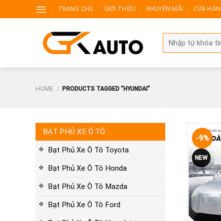
Skip
TRANG CHỦ
GIỚI THIỆU
KHUYẾN MÃI
CỬA HÀ
to
content
Search
for:
HOME
/
PRODUCTS TAGGED “HYUNDAI”
BẠT PHỦ XE Ô TÔ
-9%
Bạt Phủ Xe Ô Tô Toyota
NEW
Bạt Phủ Xe Ô Tô Honda
Bạt Phủ Xe Ô Tô Mazda
Bạt Phủ Xe Ô Tô Ford