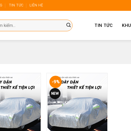
NG
TIN TỨC
LIÊN HỆ
TIN TỨC
KHU
-9%
Yêu
Yêu
NEW
thích
thích