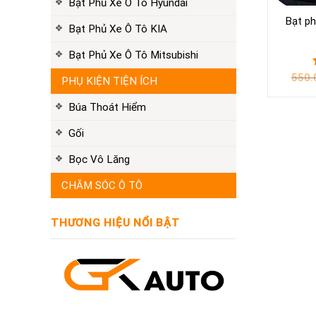
Bạt Phủ Xe Ô Tô Hyundai
Bạt ph
Bạt Phủ Xe Ô Tô KIA
Bạt Phủ Xe Ô Tô Mitsubishi
550.
PHỤ KIỆN TIỆN ÍCH
Búa Thoát Hiểm
Gối
Bọc Vô Lăng
CHĂM SÓC Ô TÔ
THƯƠNG HIỆU NỔI BẬT