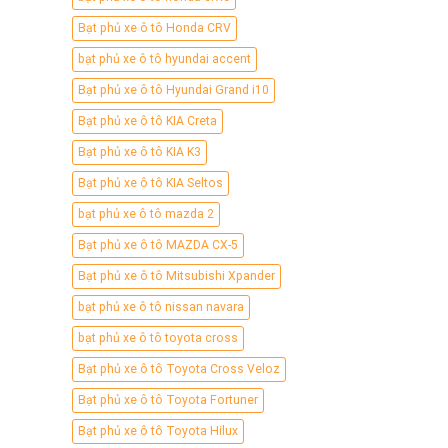
Bạt phủ xe ô tô Honda CRV
bạt phủ xe ô tô hyundai accent
Bạt phủ xe ô tô Hyundai Grand i10
Bạt phủ xe ô tô KIA Creta
Bạt phủ xe ô tô KIA K3
Bạt phủ xe ô tô KIA Seltos
bạt phủ xe ô tô mazda 2
Bạt phủ xe ô tô MAZDA CX-5
Bạt phủ xe ô tô Mitsubishi Xpander
bạt phủ xe ô tô nissan navara
bạt phủ xe ô tô toyota cross
Bạt phủ xe ô tô Toyota Cross Veloz
Bạt phủ xe ô tô Toyota Fortuner
Bạt phủ xe ô tô Toyota Hilux