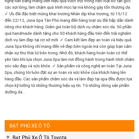
nghệ hàn băng mang đến hiệu quả vượt trội trong việc loại bỏ tận gốc
các sợi lông, làm chậm quá trình mọc lại mà không gây tổn thương da.
✓ Ưu đãi đặc biệt mừng khai trương Nhân dịp khai trương, từ 15/12
đến 22/12, Juna Spa Tân Phú mang đến hàng loạt ưu đãi hấp dẫn dành
riêng cho khách hàng: Giảm giá toàn bộ dịch vụ chăm sóc da. 50 phần
quà handmade dành tặng cho 50 khách hàng đầu tiên đến trải nghiệm
dịch vụ làm đẹp tại cơ sở mới. ✓ Cam kết làm đẹp an toàn và hiệu quả
Juna Spa không chỉ mang đến vẻ đẹp bên ngoài mà còn giúp bạn cảm
nhận sự thư thái từ bên trong. Nhờ đó, khách hàng hoàn toàn có thể
yên tâm khi lựa chọn Juna Spa làm nơi đồng hành trong hành trình chăm
sóc sắc đẹp và sức khỏe. ✓ Sản phẩm và công nghệ an toàn Tại Juna
Spa, chúng tôi luôn đặt sự an toàn và sức khỏe của khách hàng lên
hàng đầu. Các sản phẩm chăm sóc da và làm đẹp tại spa đều được lựa
chọn kỹ lưỡng từ những thương hiệu uy tín. Từ những dòng sản phẩm
dưỡng da...
BẠT PHỦ XE Ô TÔ
Bạt Phủ Xe Ô Tô Toyota