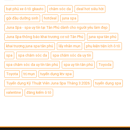
bạt phủ xe ô tô gkauto
chăm sóc da
deal hot siêu hời
gội đầu dưỡng sinh
hotdeal
juna spa
Juna Spa - spa uy tín tại Tân Phú dành cho người yêu làm đẹp
Juna Spa thông báo khai trương cơ sở Tân Phú
juna spa tân phú
khai trương juna spa tân phú
lấy nhân mụn
phụ kiện tiện ích ô tô
spa
spa chăm sóc da
spa chăm sóc da uy tín
spa chăm sóc da uy tín tân phú
spa uy tín tân phú
Toyoda
Toyota
trị mụn
tuyển dụng ktv spa
Tuyển dụng Kỹ Thuật Viên Juna Spa Tháng 3.2026
tuyển dụng spa
valentine
đăng kiểm ô tô