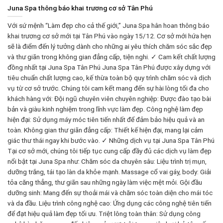
Juna Spa thông báo khai trương cơ sở Tân Phú
Với sứ mệnh “Làm đẹp cho cả thế giới,” Juna Spa hân hoan thông báo
khai trương cơ sở mới tại Tân Phú vào ngày 15/12. Cơ sở mới hứa hẹn
sẽ là điểm đến lý tưởng dành cho những ai yêu thích chăm sóc sắc đẹp
và thư giãn trong không gian đẳng cấp, tiện nghi. ✓ Cam kết chất lượng
đồng nhất tại Juna Spa Tân Phú Juna Spa Tân Phú được xây dựng với
tiêu chuẩn chất lượng cao, kế thừa toàn bộ quy trình chăm sóc và dịch
vụ từ cơ sở trước. Chúng tôi cam kết mang đến sự hài lòng tối đa cho
khách hàng với: Đội ngũ chuyên viên chuyên nghiệp: Được đào tạo bài
bản và giàu kinh nghiệm trong lĩnh vực làm đẹp. Công nghệ làm đẹp
hiện đại: Sử dụng máy móc tiên tiến nhất để đảm bảo hiệu quả và an
toàn. Không gian thư giãn đẳng cấp: Thiết kế hiện đại, mang lại cảm
giác thư thái ngay khi bước vào. ✓ Những dịch vụ tại Juna Spa Tân Phú
Tại cơ sở mới, chúng tôi tiếp tục cung cấp đầy đủ các dịch vụ làm đẹp
nổi bật tại Juna Spa như: Chăm sóc da chuyên sâu: Liệu trình trị mụn,
dưỡng trắng, tái tạo làn da khỏe mạnh. Massage cổ vai gáy, body: Giải
tỏa căng thẳng, thư giãn sau những ngày làm việc mệt mỏi. Gội đầu
dưỡng sinh: Mang đến sự thoải mái và chăm sóc toàn diện cho mái tóc
và da đầu. Liệu trình công nghệ cao: Ứng dụng các công nghệ tiên tiến
để đạt hiệu quả làm đẹp tối ưu. Triệt lông toàn thân: Sử dụng công