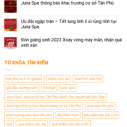
Juna Spa thông báo khai trương cơ sở Tân Phú
Ưu đãi ngập tràn – Tết lung linh lì xì rủng rỉnh tại
Juna Spa
Đón giáng sinh 2023 Xoay vòng may mắn, nhận quà
xinh xắn
TỪ KHÓA TÌM KIẾM
bạt phủ xe ô tô gkauto
chăm sóc da
deal hot siêu hời
gội đầu dưỡng sinh
hotdeal
juna spa
Juna Spa - spa uy tín tại Tân Phú dành cho người yêu làm đẹp
Juna Spa thông báo khai trương cơ sở Tân Phú
juna spa tân phú
khai trương juna spa tân phú
lấy nhân mụn
phụ kiện tiện ích ô tô
spa
spa chăm sóc da
spa chăm sóc da uy tín