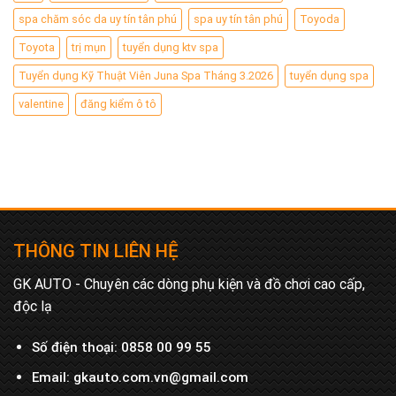
spa chăm sóc da uy tín tân phú
spa uy tín tân phú
Toyoda
Toyota
trị mụn
tuyển dụng ktv spa
Tuyển dụng Kỹ Thuật Viên Juna Spa Tháng 3.2026
tuyển dụng spa
valentine
đăng kiểm ô tô
THÔNG TIN LIÊN HỆ
GK AUTO - Chuyên các dòng phụ kiện và đồ chơi cao cấp,
độc lạ
Số điện thoại:
0858 00 99 55
Email:
gkauto.com.vn@gmail.com