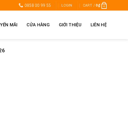
0858 00 99 55
LOGIN
CART /
0
₫
0
YẾN MÃI
CỬA HÀNG
GIỚI THIỆU
LIÊN HỆ
26