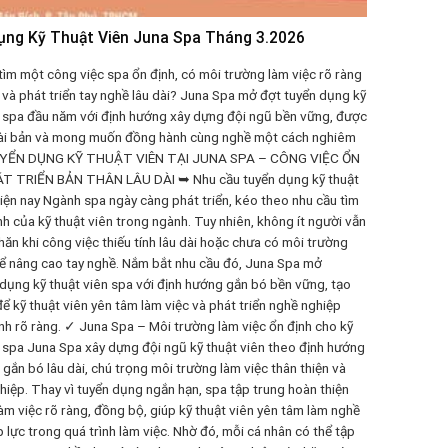
ụng Kỹ Thuật Viên Juna Spa Tháng 3.2026
tìm một công việc spa ổn định, có môi trường làm việc rõ ràng
và phát triển tay nghề lâu dài? Juna Spa mở đợt tuyển dụng kỹ
n spa đầu năm với định hướng xây dựng đội ngũ bền vững, được
ài bản và mong muốn đồng hành cùng nghề một cách nghiêm
UYỂN DỤNG KỸ THUẬT VIÊN TẠI JUNA SPA – CÔNG VIỆC ỔN
T TRIỂN BẢN THÂN LÂU DÀI ➥ Nhu cầu tuyển dụng kỹ thuật
iện nay Ngành spa ngày càng phát triển, kéo theo nhu cầu tìm
nh của kỹ thuật viên trong ngành. Tuy nhiên, không ít người vẫn
ăn khi công việc thiếu tính lâu dài hoặc chưa có môi trường
ể nâng cao tay nghề. Nắm bắt nhu cầu đó, Juna Spa mở
 dụng kỹ thuật viên spa với định hướng gắn bó bền vững, tạo
để kỹ thuật viên yên tâm làm việc và phát triển nghề nghiệp
ình rõ ràng. ✓ Juna Spa – Môi trường làm việc ổn định cho kỹ
n spa Juna Spa xây dựng đội ngũ kỹ thuật viên theo định hướng
 gắn bó lâu dài, chú trọng môi trường làm việc thân thiện và
hiệp. Thay vì tuyển dụng ngắn hạn, spa tập trung hoàn thiện
làm việc rõ ràng, đồng bộ, giúp kỹ thuật viên yên tâm làm nghề
 lực trong quá trình làm việc. Nhờ đó, mỗi cá nhân có thể tập