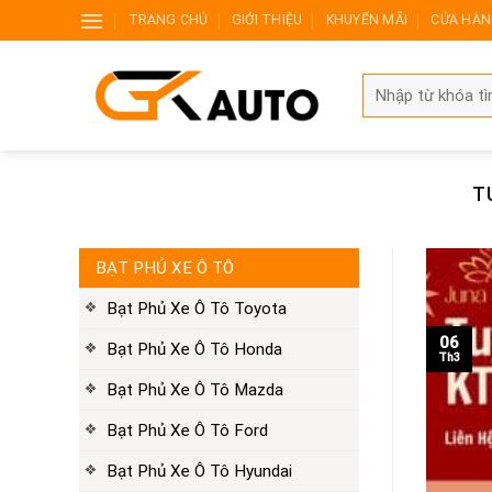
Skip
TRANG CHỦ
GIỚI THIỆU
KHUYẾN MÃI
CỬA HÀ
to
content
Search
for:
T
BẠT PHỦ XE Ô TÔ
Bạt Phủ Xe Ô Tô Toyota
06
Bạt Phủ Xe Ô Tô Honda
Th3
Bạt Phủ Xe Ô Tô Mazda
Bạt Phủ Xe Ô Tô Ford
Bạt Phủ Xe Ô Tô Hyundai