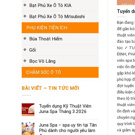
Bạt Phủ Xe Ô Tô KIA
Tuyển d
Bạt Phủ Xe Ô Tô Mitsubishi
Bạn đang 
PHỤ KIỆN TIỆN ÍCH
để gắn bó 
thuật viê
Búa Thoát Hiểm
đào tạo b
túc. ✓ T
Gối
ĐỊNH, PHÁ
viên spa h
Bọc Vô Lăng
việc ổn đị
CHĂM SÓC Ô TÔ
gặp khó kh
phù hợp đ
đợt tuyển
BÀI VIẾT – TIN TỨC MỚI
điều kiện 
theo lộ tr
thuật viê
Tuyển dụng Kỹ Thuật Viên
ổn định và
Juna Spa Tháng 3.2026
chuyên ng
quy trình 
Juna Spa – spa uy tín tại Tân
và giảm áp
Phú dành cho người yêu làm