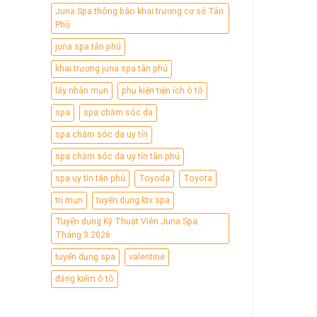
Juna Spa thông báo khai trương cơ sở Tân
Phú
juna spa tân phú
khai trương juna spa tân phú
lấy nhân mụn
phụ kiện tiện ích ô tô
spa
spa chăm sóc da
spa chăm sóc da uy tín
spa chăm sóc da uy tín tân phú
spa uy tín tân phú
Toyoda
Toyota
trị mụn
tuyển dụng ktv spa
Tuyển dụng Kỹ Thuật Viên Juna Spa
Tháng 3.2026
tuyển dụng spa
valentine
đăng kiểm ô tô