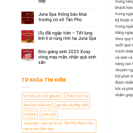
đẹp
trung nân
khách hàn
trong ngàn
Juna Spa thông báo khai
trương cơ sở Tân Phú
kỹ thuật 
trong ngà
hằng ngày 
Ưu đãi ngập tràn – Tết lung
linh lì xì rủng rỉnh tại Juna Spa
theo quy t
suốt quá t
trách nhiệ
Đón giáng sinh 2023 Xoay
vòng may mắn, nhận quà xinh
vệ sinh và
xắn
nâng cao 
chuyên ngh
hội phát t
TỪ KHÓA TÌM KIẾM
được nhiều
hỏi và phá
nhằm giúp
bạt phủ xe ô tô gkauto
chăm sóc da
deal hot siêu hời
gội đầu dưỡng sinh
hotdeal
juna spa
Juna Spa - spa uy tín tại Tân Phú dành cho
người yêu làm đẹp