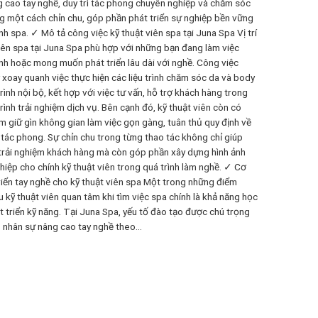
g cao tay nghề, duy trì tác phong chuyên nghiệp và chăm sóc
g một cách chỉn chu, góp phần phát triển sự nghiệp bền vững
h spa. ✓ Mô tả công việc kỹ thuật viên spa tại Juna Spa Vị trí
viên spa tại Juna Spa phù hợp với những bạn đang làm việc
nh hoặc mong muốn phát triển lâu dài với nghề. Công việc
xoay quanh việc thực hiện các liệu trình chăm sóc da và body
rình nội bộ, kết hợp với việc tư vấn, hỗ trợ khách hàng trong
rình trải nghiệm dịch vụ. Bên cạnh đó, kỹ thuật viên còn có
m giữ gìn không gian làm việc gọn gàng, tuân thủ quy định về
 tác phong. Sự chỉn chu trong từng thao tác không chỉ giúp
trải nghiệm khách hàng mà còn góp phần xây dựng hình ảnh
iệp cho chính kỹ thuật viên trong quá trình làm nghề. ✓ Cơ
riển tay nghề cho kỹ thuật viên spa Một trong những điểm
 kỹ thuật viên quan tâm khi tìm việc spa chính là khả năng học
t triển kỹ năng. Tại Juna Spa, yếu tố đào tạo được chú trọng
 nhân sự nâng cao tay nghề theo...